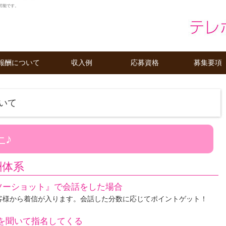
可能です。
報酬について
収入例
応募資格
募集要項
いて
上♪
酬体系
ツーショット』で会話をした場合
客様から着信が入ります。会話した分数に応じてポイントゲット！
ジを聞いて指名してくる