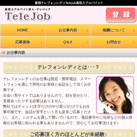
新宿テレフォンレディTelejob高収入アルバイト!!
HOME
お仕事内容
報酬について
応募資格
Q＆A
お問合せ
お仕事内容
テレフォンレディとは･･･？
テレフォンレディのお仕事は固定・携帯電話、スマー
トフォンを通じて男性のお客様と会話をして頂くお仕
事です。
出会い系サイトではありませんので、顔を見せたり、
直接会ったりする必要はありません。
弊社ではチャット(文字だけのやり取り)だけでもお仕
事可能です。会話が苦手という方も是非ご応募くださ
い。 また、システムを通して繋いでいるので、電話番号やご住所などの個人情
報がお客様に知られる事もありませんので、安心してお仕事頂けます♪
ご応募頂く方のほとんどが未経験♪