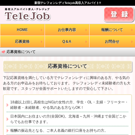
新宿テレフォンレディTelejob高収入アルバイト!!
HOME
お仕事内容
報酬について
応募資格
Q＆A
お問合せ
応募資格について
応募資格について
下記応募資格を満たしている方でテレフォンレディに興味のある方、やる気の
ある方のお申込みをお待ちしております。 テレフォンレディ未経験者の方も大
歓迎です。スタッフが全面サポートいたしますので安心して下さい。
18歳以上(但し高校生はNG)の女性の方、学生・OL・主婦・フリーター・
経験者・未経験者、やる気のある方ならOK！
日本国内にお住まいの方(全国OK)。北海道～九州・沖縄まで全国どこか
らでもお仕事できます。
報酬の振込先となる、ご本人名義の銀行口座をお持ちの方。